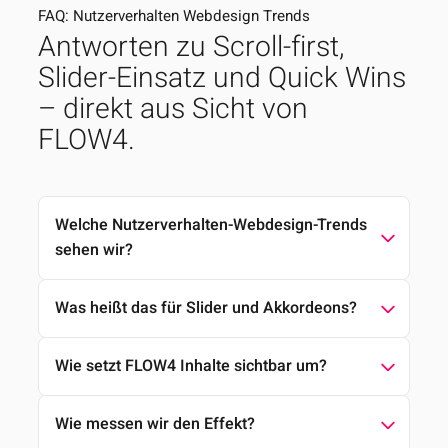
FAQ: Nutzerverhalten Webdesign Trends
Antworten zu Scroll-first,
Slider-Einsatz und Quick Wins
– direkt aus Sicht von
FLOW4.
Welche Nutzerverhalten-Webdesign-Trends
sehen wir?
Scroll-first statt Klick-Ornamente: Nutzer
Was heißt das für Slider und Akkordeons?
erwarten sofort sichtbare Inhalte, klare Story
und schnelle Performance. Das ist der Kern der
Slider/Akkordeons nur für vertiefende Infos,
Nutzerverhalten Webdesign Trends.
Wie setzt FLOW4 Inhalte sichtbar um?
nicht für Kernbotschaften. Primäre Aussagen
sichtbar machen, sekundäre Inhalte optional
Klare Hierarchien, starke Einstiege, kurze
klickbar halten.
Wie messen wir den Effekt?
Absätze, Scrollytelling. Performance (CWV), SEO