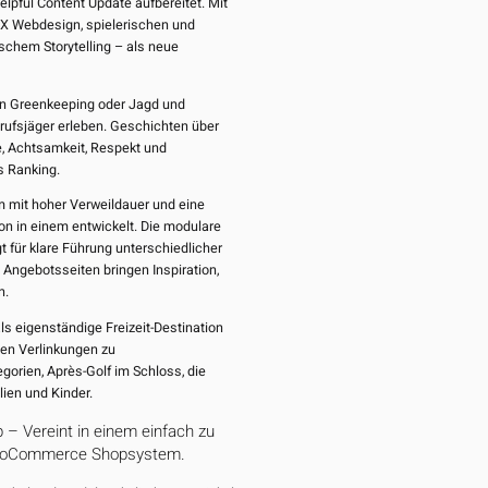
lpful Content Update aufbereitet. Mit
UX Webdesign, spielerischen und
schem Storytelling – als neue
n Greenkeeping oder Jagd und
rufsjäger erleben. Geschichten über
e, Achtsamkeit, Respekt und
s Ranking.
 mit hoher Verweildauer und eine
 in einem entwickelt. Die modulare
t für klare Führung unterschiedlicher
Angebotsseiten bringen Inspiration,
n.
s eigenständige Freizeit-Destination
ten Verlinkungen zu
orien, Après-Golf im Schloss, die
ien und Kinder.
 – Vereint in einem einfach zu
ooCommerce Shopsystem.