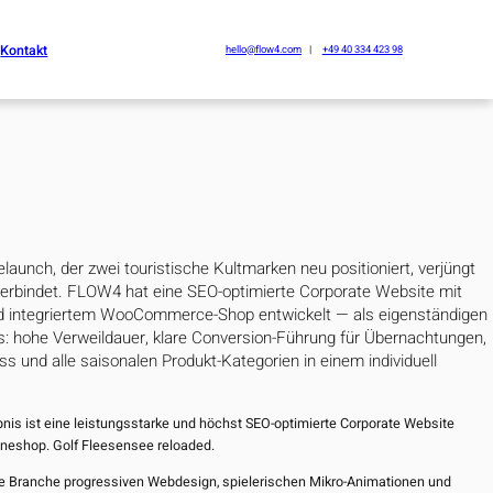
Kontakt
hello@flow4.com
+49 40 334 423 98
agazine
e und Betreuung
aunch, der zwei touristische Kultmarken neu positioniert, verjüngt
verbindet. FLOW4 hat eine SEO-optimierte Corporate Website mit
und integriertem WooCommerce-Shop entwickelt — als eigenständigen
s: hohe Verweildauer, klare Conversion-Führung für Übernachtungen,
s und alle saisonalen Produkt-Kategorien in einem individuell
is ist eine leistungsstarke und höchst SEO-optimierte Corporate Website
lineshop. Golf Fleesensee reloaded.
die Branche progressiven Webdesign, spielerischen Mikro-Animationen und