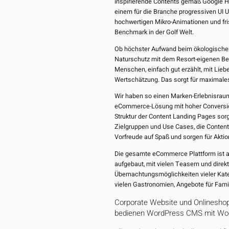
inspirierende Contents gemäß Google He
einem für die Branche progressiven UI 
hochwertigen Mikro-Animationen und fri
Benchmark in der Golf Welt.
Ob höchster Aufwand beim ökologische
Naturschutz mit dem Resort-eigenen Be
Menschen, einfach gut erzählt, mit Lieb
Wertschätzung. Das sorgt für maximale
Wir haben so einen Marken-Erlebnisraum
eCommerce-Lösung mit hoher Conversion
Struktur der Content Landing Pages sorg
Zielgruppen und Use Cases, die Content 
Vorfreude auf Spaß und sorgen für Aktio
Die gesamte eCommerce Plattform ist al
aufgebaut, mit vielen Teasern und direk
Übernachtungsmöglichkeiten vieler Kateg
vielen Gastronomien, Angebote für Famil
Corporate Website und Onlineshop
bedienen WordPress CMS mit W