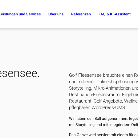
Leistungen und Services
Über uns
Referenzen
FAQ & KI-Assistent
und Storytelling
B2B & Corporate Websites
SEO und KI-Sichtbarkeit
Tourismus & Hotellerie
Technik und Entwicklung
Online Shops
Blogs und M
Performanc
eesensee.
Golf Fleesensee brauchte einen Rel
und mit einer Onlineshop-Lösung 
Storytelling, Mikro-Animationen 
Destination-Erlebnisraum. Ergebni
Restaurant, Golf-Angebote, Wellnes
pflegbaren WordPress-CMS.
Wir haben den Ball aufgenommen: Ergebn
mit Storytelling und mit integriertem On
Das Ganze wird serviert mit einem für 