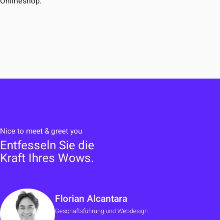
Onlineshop.
Play
Video
Nice to meet & greet you
Entfesseln Sie die
Kraft Ihres Wows.
Florian Alcantara
Geschäftsführung und Webdesign