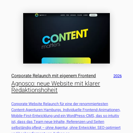
Corporate Relaunch mit eigenem Frontend
2026
Agnosco: neue Website mit klarer
Redaktionshoheit
Corporate Website Relaunch für eine der renommiertesten
Content-Agenturen Hamburgs. Individuelle Frontend-Animationen,
Mobile-First-Entwicklung und ein WordPress-CMS, das so intuitiv
ist, dass das Team neue Inhalte, Referenzen und Seiten
selbständig pflegt – ohne Agentur, ohne Entwickler. SEO-optimiert